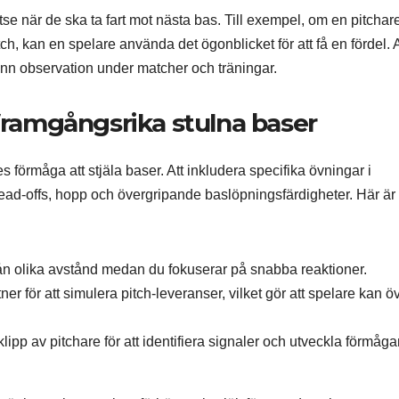
utse när de ska ta fart mot nästa bas. Till exempel, om en pitchar
, kan en spelare använda det ögonblicket för att få en fördel. A
nn observation under matcher och träningar.
 framgångsrika stulna baser
s förmåga att stjäla baser. Att inkludera specifika övningar i
a lead-offs, hopp och övergripande baslöpningsfärdigheter. Här är
från olika avstånd medan du fokuserar på snabba reaktioner.
er för att simulera pitch-leveranser, vilket gör att spelare kan ö
ipp av pitchare för att identifiera signaler och utveckla förmåga