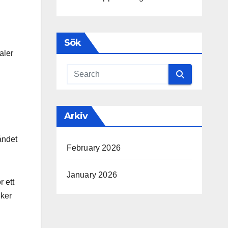
Sök
aler
Arkiv
åndet
February 2026
January 2026
r ett
iker