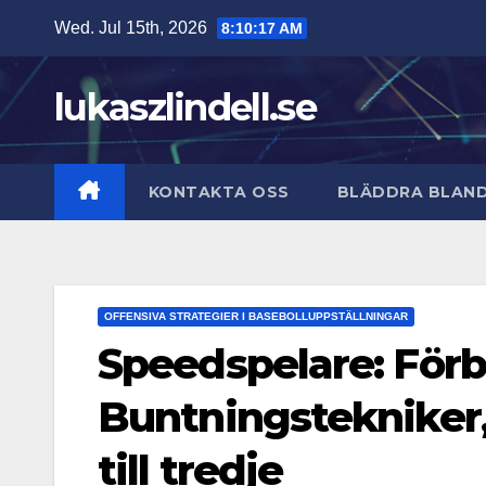
Skip
Wed. Jul 15th, 2026
8:10:18 AM
to
content
lukaszlindell.se
KONTAKTA OSS
BLÄDDRA BLAND
OFFENSIVA STRATEGIER I BASEBOLLUPPSTÄLLNINGAR
Speedspelare: Förbä
Buntningstekniker, 
till tredje