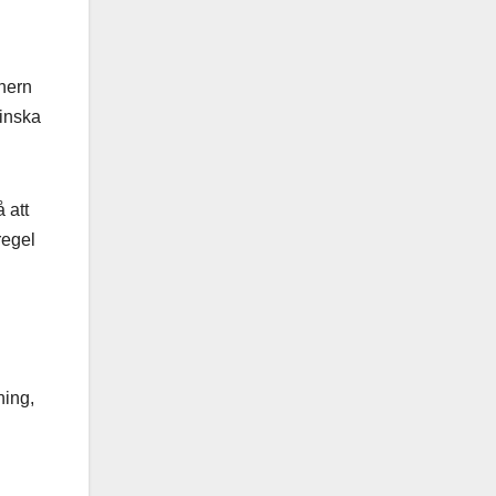
chern
minska
 att
regel
ning,