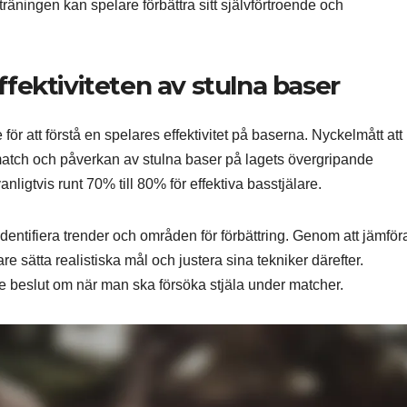
äningen kan spelare förbättra sitt självförtroende och
effektiviteten av stulna baser
 för att förstå en spelares effektivitet på baserna. Nyckelmått att
match och påverkan av stulna baser på lagets övergripande
nligtvis runt 70% till 80% för effektiva basstjälare.
 identifiera trender och områden för förbättring. Genom att jämför
e sätta realistiska mål och justera sina tekniker därefter.
de beslut om när man ska försöka stjäla under matcher.