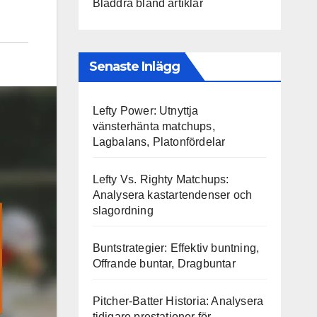
Bläddra bland artiklar
Senaste Inlägg
Lefty Power: Utnyttja
vänsterhänta matchups,
Lagbalans, Platonfördelar
Lefty Vs. Righty Matchups:
Analysera kastartendenser och
slagordning
Buntstrategier: Effektiv buntning,
Offrande buntar, Dragbuntar
Pitcher-Batter Historia: Analysera
tidigare prestationer för