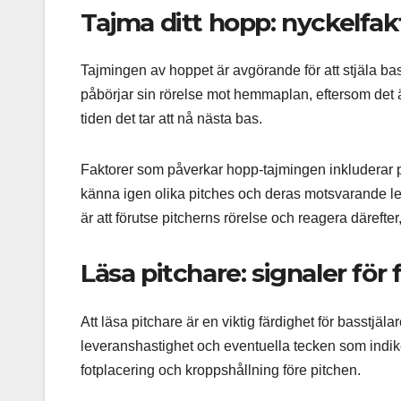
Tajma ditt hopp: nyckelfakt
Tajmingen av hoppet är avgörande för att stjäla ba
påbörjar sin rörelse mot hemmaplan, eftersom det är
tiden det tar att nå nästa bas.
Faktorer som påverkar hopp-tajmingen inkluderar p
känna igen olika pitches och deras motsvarande le
är att förutse pitcherns rörelse och reagera därefte
Läsa pitchare: signaler för
Att läsa pitchare är en viktig färdighet för basstjä
leveranshastighet och eventuella tecken som indiker
fotplacering och kroppshållning före pitchen.