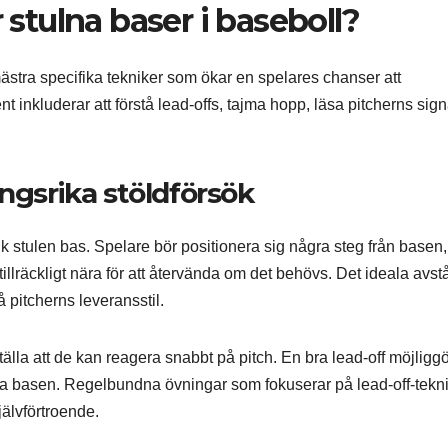
r stulna baser i baseboll?
emästra specifika tekniker som ökar en spelares chanser att
 inkluderar att förstå lead-offs, tajma hopp, läsa pitcherns sign
ångsrika stöldförsök
k stulen bas. Spelare bör positionera sig några steg från basen,
tillräckligt nära för att återvända om det behövs. Det ideala avst
å pitcherns leveransstil.
tälla att de kan reagera snabbt på pitch. En bra lead-off möjliggö
äla basen. Regelbundna övningar som fokuserar på lead-off-tekn
älvförtroende.