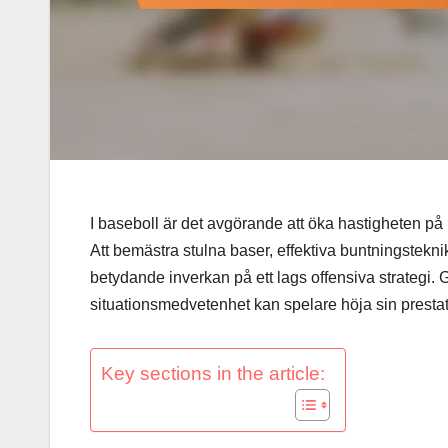
I baseboll är det avgörande att öka hastigheten på
Att bemästra stulna baser, effektiva buntningsteknike
betydande inverkan på ett lags offensiva strategi. 
situationsmedvetenhet kan spelare höja sin prestatio
Key sections in the article: