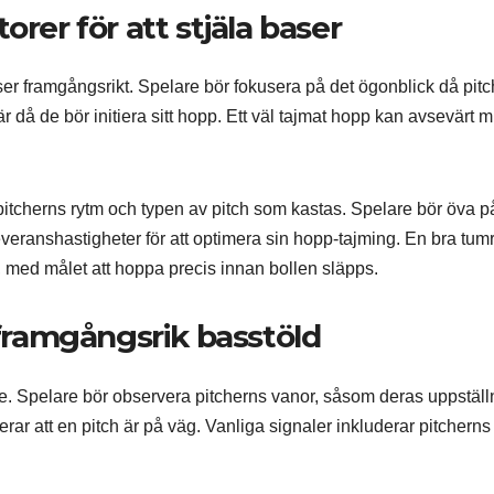
orer för att stjäla baser
ser framgångsrikt. Spelare bör fokusera på det ögonblick då pit
 då de bör initiera sitt hopp. Ett väl tajmat hopp kan avsevärt 
itcherns rytm och typen av pitch som kastas. Spelare bör öva på
veranshastigheter för att optimera sin hopp-tajming. En bra tum
r, med målet att hoppa precis innan bollen släpps.
 framgångsrik basstöld
lare. Spelare bör observera pitcherns vanor, såsom deras uppställ
ar att en pitch är på väg. Vanliga signaler inkluderar pitcherns