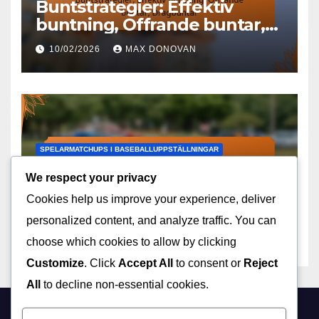
Buntstrategier: Effektiv
buntning, Offrande buntar,
Dragbuntar
10/02/2026
MAX DONOVAN
SPELARMATCHUPS I BASEBALLUPPSTÄLLNINGAR
Pitcher-Batter Historia:
We respect your privacy
Analysera tidigare
Cookies help us improve your experience, deliver
prestationer för
10/02/2026
MAX DONOVAN
matchupsstrategier
personalized content, and analyze traffic. You can
choose which cookies to allow by clicking
Customize
. Click
Accept All
to consent or
Reject
All
to decline non-essential cookies.