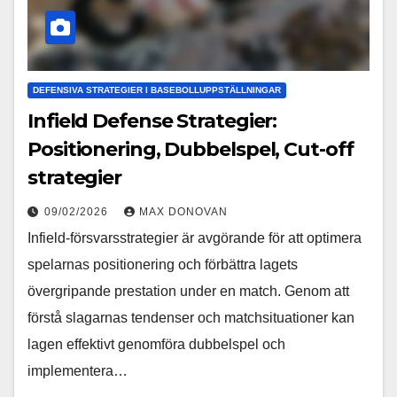
DEFENSIVA STRATEGIER I BASEBOLLUPPSTÄLLNINGAR
Infield Defense Strategier:
Positionering, Dubbelspel, Cut-off
strategier
09/02/2026
MAX DONOVAN
Infield-försvarsstrategier är avgörande för att optimera
spelarnas positionering och förbättra lagets
övergripande prestation under en match. Genom att
förstå slagarnas tendenser och matchsituationer kan
lagen effektivt genomföra dubbelspel och
implementera…