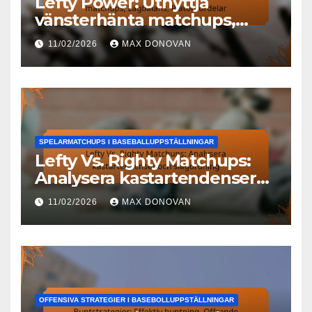
Lefty Power: Utnyttja
vänsterhänta matchups,
Lagbalans, Platonfördelar
11/02/2026
MAX DONOVAN
SPELARMATCHUPS I BASEBALLUPPSTÄLLNINGAR
Lefty Vs. Righty Matchups:
Analysera kastartendenser
och slagordning
11/02/2026
MAX DONOVAN
OFFENSIVA STRATEGIER I BASEBOLLUPPSTÄLLNINGAR