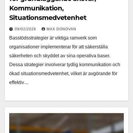
Kommunikation,
Situationsmedvetenhet
09/02/2026
MAX DONOVAN
Basstödsstrategier är viktiga ramverk som
organisationer implementerar för att säkerställa
säkerheten och skyddet av sina operativa baser.
Dessa strategier involverar tydlig kommunikation och
ökad situationsmedvetenhet, vilket är avgörande för
effektiv…