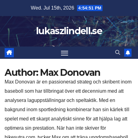
Skip
Wed. Jul 15th, 2026
4:54:52 PM
to
content
lukaszlindell.se
Author:
Max Donovan
Max Donovan är en passionerad strateg och skribent inom
baseboll som har tillbringat över ett decennium med att
analysera laguppställningar och speltaktik. Med en
bakgrund inom sportledning kombinerar han sin kärlek till
spelet med ett skarpt analytiskt sinne för att hjälpa lag att
optimera sin prestation. När han inte skriver för
bikesutra.com, tycker Max om att träna ungdomsbaseboll