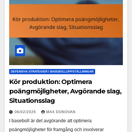
DEFENSIVA STRATEGIER I BASEBOLLUPPSTÄLLNINGAR
Kör produktion: Optimera
poängmöjligheter, Avgörande slag,
Situationsslag
06/02/2026
MAX DONOVAN
I baseboll är det avgörande att optimera
poängmöjligheter för framgång och involverar