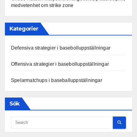
medvetenhet om strike zone
Kategorier
Defensiva strategier i basebolluppställningar
Offensiva strategier i basebolluppställningar
Spelarmatchups i baseballuppställningar
Sök