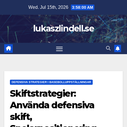
Skip
Wed. Jul 15th, 2026
3:58:01 AM
to
content
lukaszlindell.se
DEFENSIVA STRATEGIER I BASEBOLLUPPSTÄLLNINGAR
Skiftstrategier:
Använda defensiva
skift,